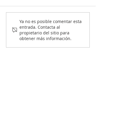
Propiedad horizontal
¿Qué se debe
Ya no es posible comentar esta
entrada. Contacta al
en Colombia: ¿Qué es y
preguntar ant
propietario del sitio para
cómo funciona?
comprar una c
obtener más información.