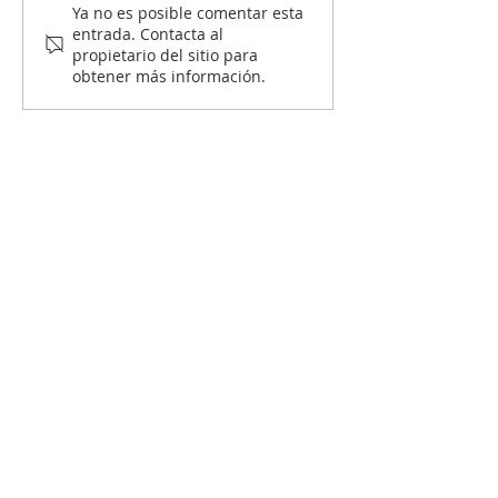
El avalúo comercial
Hipoteca inver
Ya no es posible comentar esta
entrada. Contacta al
¿Por qué es importante
Colombia ¿Có
propietario del sitio para
el avalúo comercial de
funciona y có
obtener más información.
un inmueble?
ayudarte a ob
ingresos adici