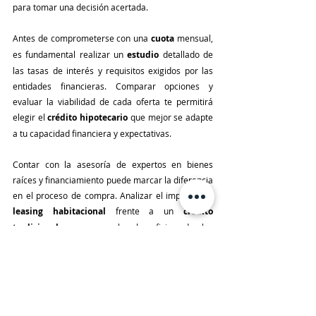
para tomar una decisión acertada.
Antes de comprometerse con una 
cuota
 mensual, 
es fundamental realizar un 
estudio
 detallado de 
las tasas de interés y requisitos exigidos por las 
entidades financieras. Comparar opciones y 
evaluar la viabilidad de cada oferta te permitirá 
elegir el 
crédito hipotecario
 que mejor se adapte 
a tu capacidad financiera y expectativas.
Contar con la asesoría de expertos en bienes 
raíces y financiamiento puede marcar la diferencia 
en el proceso de compra. Analizar el impacto del 
leasing habitacional
 frente a un 
crédito 
tradicional
 y conocer los beneficios de los 
programas de apoyo del 
gobierno
 facilitará que 
tomes la mejor decisión para hacer realidad tu 
sueño de tener un 
apartamento
 o casa propia.
Arrendar con
 Century 21 Sinergy