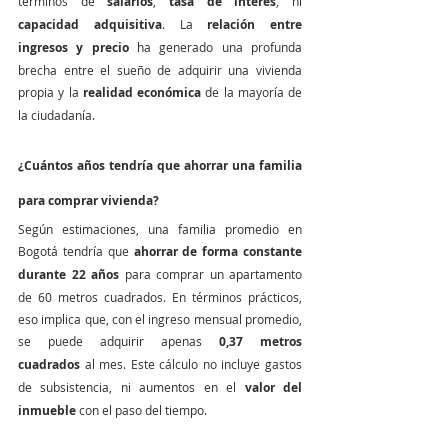
términos de 
salarios
, 
tasa de interés
, ni 
capacidad adquisitiva
. La 
relación entre 
ingresos y precio
 ha generado una profunda 
brecha entre el sueño de adquirir una vivienda 
propia y la 
realidad económica
 de la mayoría de 
la ciudadanía.
¿Cuántos años tendría que ahorrar una familia 
para comprar vivienda?
Según estimaciones, una familia promedio en 
Bogotá tendría que 
ahorrar de forma constante 
durante 22 años
 para comprar un apartamento 
de 60 metros cuadrados. En términos prácticos, 
eso implica que, con el ingreso mensual promedio, 
se puede adquirir apenas 
0,37 metros 
cuadrados
 al mes. Este cálculo no incluye gastos 
de subsistencia, ni aumentos en el 
valor del 
inmueble
 con el paso del tiempo.