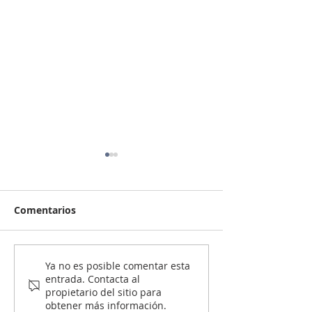
Comentarios
¿Es mejor arrendar o
¿Cuáles son lo
Ya no es posible comentar esta
entrada. Contacta al
comprar vivienda en
requisitos par
propietario del sitio para
Colombia en 2026?
comprar vivie
obtener más información.