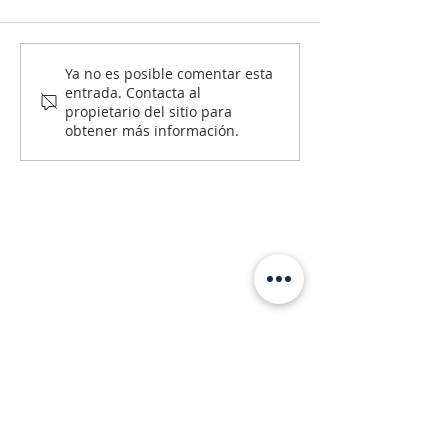
¿Es mejor arrendar o
¿Qué revisar
Ya no es posible comentar esta
entrada. Contacta al
comprar vivienda en
legalmente an
propietario del sitio para
Colombia en 2026?
comprar vivie
obtener más información.